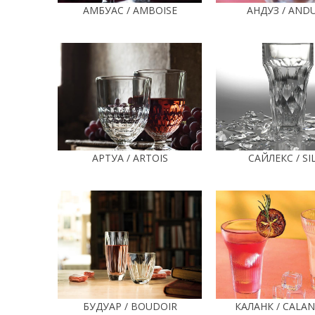
АМБУАС / AMBOISE
АНДУЗ / AND
АРТУА / ARTOIS
САЙЛЕКС / SI
БУДУАР / BOUDOIR
КАЛАНК / CALA