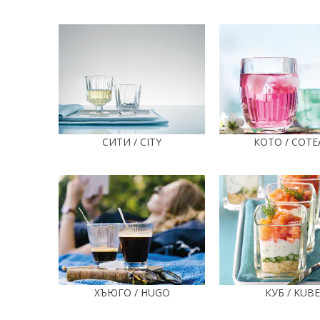
СИТИ / CITY
КОТО / COTE
ХЪЮГО / HUGO
КУБ / KUBE