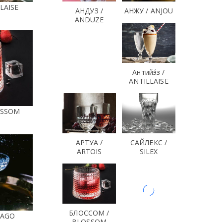
LLAISE
АНДУЗ /
АНЖУ / ANJOU
ANDUZE
Антийэ́з /
ANTILLAISE
OSSOM
АРТУА /
САЙЛЕКС /
ARTOIS
SILEX
БЛОССОМ /
CAGO
BLOSSOM