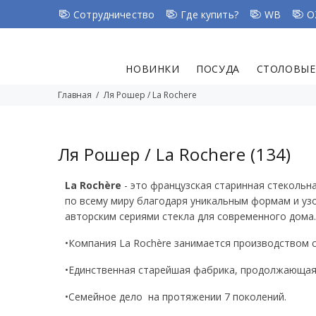
Сотрудничество
Где купить?
WB
O
НОВИНКИ
ПОСУДА
СТОЛОВЫЕ
Главная
Ля Рошер / La Rochere
Ля Рошер / La Rochere
(134)
La Rochère
- это французская старинная стекольна
по всему миру благодаря уникальным формам и уз
авторским сериями стекла для современного дома.
•Компания La Rochère занимается производством с
•Единственная старейшая фабрика, продолжающая
•Семейное дело на протяжении 7 поколений.