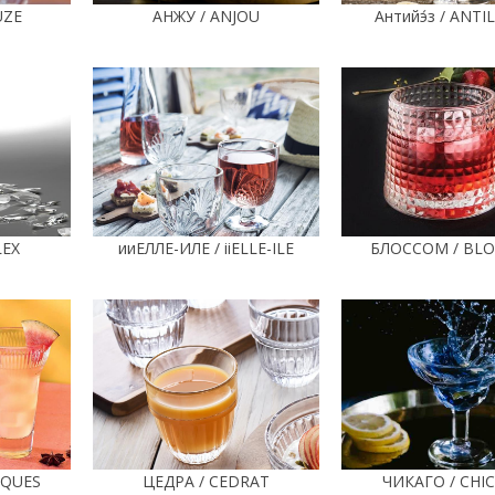
UZE
АНЖУ / ANJOU
Антийэ́з / ANTI
LEX
ииЕЛЛЕ-ИЛЕ / iiELLE-ILE
БЛОССОМ / BL
NQUES
ЦЕДРА / CEDRAT
ЧИКАГО / CHI