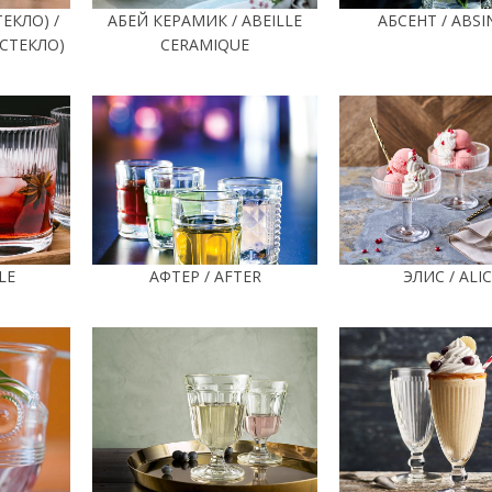
ЕКЛО) /
АБЕЙ КЕРАМИК / ABEILLE
АБСЕНТ / ABSI
 СТЕКЛО)
CERAMIQUE
LE
АФТЕР / AFTER
ЭЛИС / ALI