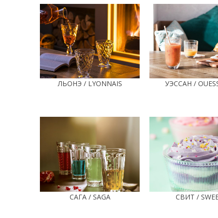
ЛЬОНЭ / LYONNAIS
УЭССАН / OUES
САГА / SAGA
СВИТ / SWE