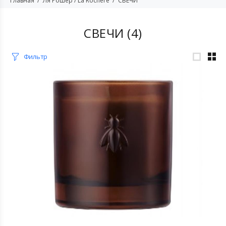
Главная
Ля Рошер / La Rochere
СВЕЧИ
СВЕЧИ
(4)
Фильтр