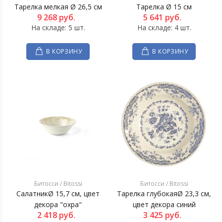
Тарелка мелкая Ø 26,5 см
Тарелка Ø 15 см
9 268
руб.
5 641
руб.
На складе: 5 шт.
На складе: 4 шт.
В КОРЗИНУ
В КОРЗИНУ
Битосси / Bitossi
Битосси / Bitossi
СалатникØ 15,7 см, цвет
Тарелка глубокаяØ 23,3 см,
декора "охра"
цвет декора синий
2 418
руб.
3 425
руб.