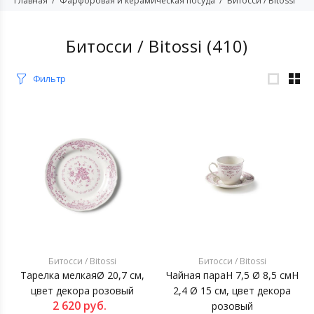
Главная
Фарфоровая и керамическая посуда
Битосси / Bitossi
Битосси / Bitossi
(410)
Фильтр
Битосси / Bitossi
Битосси / Bitossi
Тарелка мелкаяØ 20,7 см,
Чайная параH 7,5 Ø 8,5 смH
цвет декора розовый
2,4 Ø 15 см, цвет декора
2 620
руб.
розовый