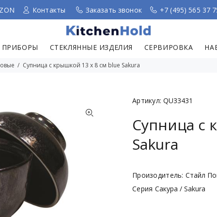
ZON
Контакты
Заказать звонок
+7 (495) 565 37 7
 ПРИБОРЫ
СТЕКЛЯННЫЕ ИЗДЕЛИЯ
СЕРВИРОВКА
НА
повые
Супница с крышкой 13 x 8 см blue Sakura
Артикул:
QU33431
Супница с к
Sakura
Произодитель:
Стайл Пои
Серия
Сакура / Sakura