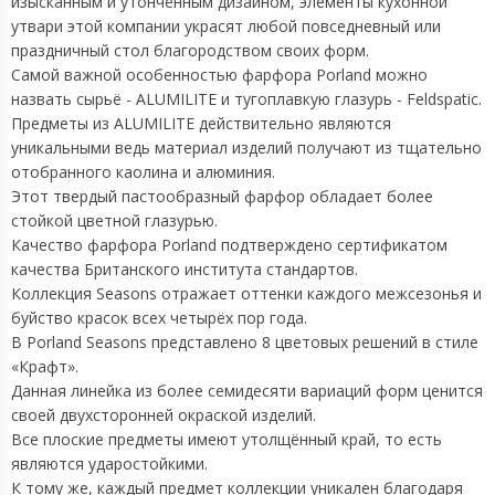
изысканным и утончённым дизайном, элементы кухонной
утвари этой компании украсят любой повседневный или
праздничный стол благородством своих форм.
Самой важной особенностью фарфора Porland можно
назвать сырьё - ALUMILITE и тугоплавкую глазурь - Feldspatic.
Предметы из ALUMILITE действительно являются
уникальными ведь материал изделий получают из тщательно
отобранного каолина и алюминия.
Этот твердый пастообразный фарфор обладает более
стойкой цветной глазурью.
Качество фарфора Porland подтверждено сертификатом
качества Британского института стандартов.
Коллекция Seasons отражает оттенки каждого межсезонья и
буйство красок всех четырёх пор года.
В Porland Seasons представлено 8 цветовых решений в стиле
«Крафт».
Данная линейка из более семидесяти вариаций форм ценится
своей двухсторонней окраской изделий.
Все плоские предметы имеют утолщённый край, то есть
являются ударостойкими.
К тому же, каждый предмет коллекции уникален благодаря