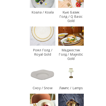
Коала / Koala
Кью Базик
Голд / Q Basic
Gold
Роял Голд /
Маджестик
Royal Gold
Голд / Majestic
Gold
Сноу / Snow
Лампс / Lamps