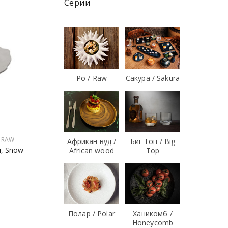
Серии
Ро / Raw
Сакура / Sakura
/ RAW
Африкан вуд /
Биг Топ / Big
м, Snow
African wood
Top
Полар / Polar
Ханикомб /
Honeycomb