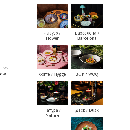
Флауэр /
Барселона /
Flower
Barcelona
/ RAW
now
Хюгге / Hygge
ВОК / WOQ
Натура /
Даск / Dusk
Natura