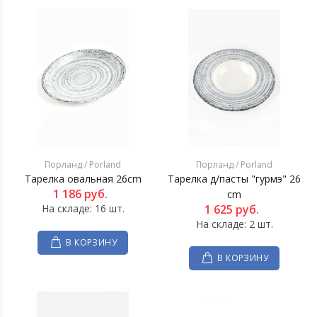
Порланд / Porland
Порланд / Porland
Тарелка овальная 26cm
Тарелка д/пасты "гурмэ" 26
1 186
руб.
cm
На складе: 16 шт.
1 625
руб.
На складе: 2 шт.
В КОРЗИНУ
В КОРЗИНУ