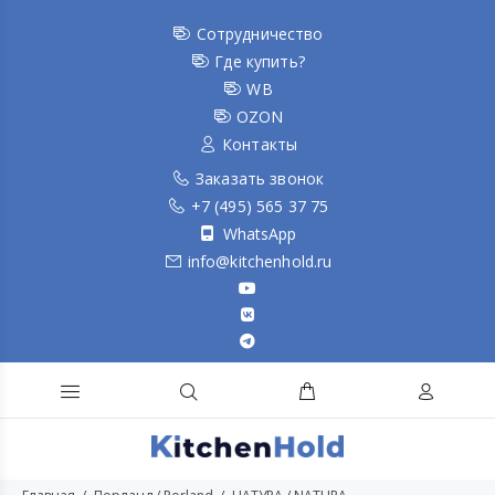
Сотрудничество
Где купить?
WB
OZON
Контакты
Заказать звонок
+7 (495) 565 37 75
WhatsApp
info@kitchenhold.ru