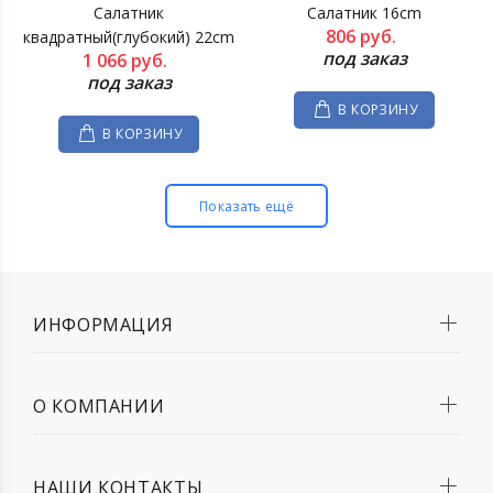
Салатник
Салатник 16cm
806
руб.
квадратный(глубокий) 22cm
под заказ
1 066
руб.
под заказ
В КОРЗИНУ
В КОРЗИНУ
Показать ещё
ИНФОРМАЦИЯ
О КОМПАНИИ
НАШИ КОНТАКТЫ