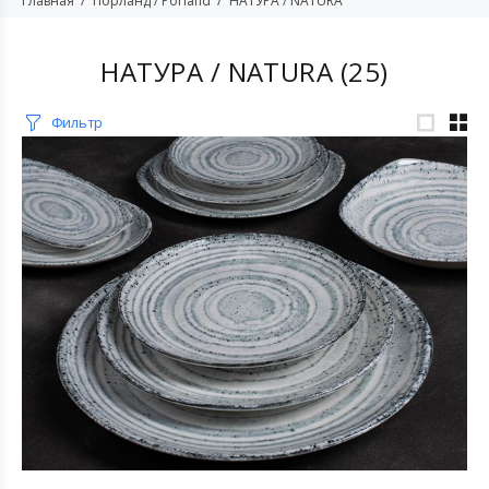
Главная
Порланд / Porland
НАТУРА / NATURA
НАТУРА / NATURA
(25)
Фильтр