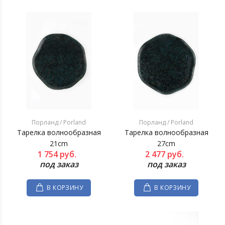
Порланд / Porland
Порланд / Porland
Тарелка волнообразная
Тарелка волнообразная
21cm
27cm
1 754
руб.
2 477
руб.
под заказ
под заказ
В КОРЗИНУ
В КОРЗИНУ