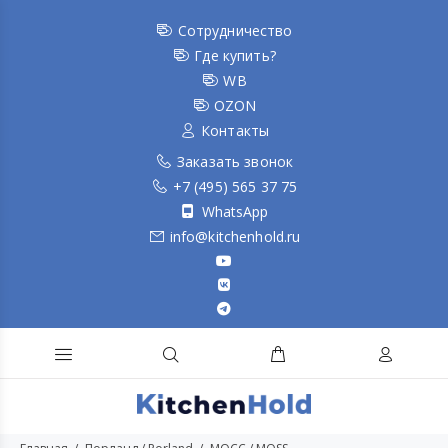
Сотрудничество
Где купить?
WB
OZON
Контакты
Заказать звонок
+7 (495) 565 37 75
WhatsApp
info@kitchenhold.ru