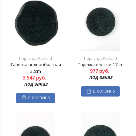
Порланд / Porland
Порланд / Porland
Тарелка волнообразная
Тарелка плоская17cm
977
руб.
32cm
под заказ
3 547
руб.
под заказ
В КОРЗИНУ
В КОРЗИНУ