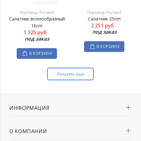
Порланд / Porland
Порланд / Porland
Салатник волнообразный
Салатник 25cm
2 251
руб.
16cm
под заказ
1 325
руб.
под заказ
В КОРЗИНУ
В КОРЗИНУ
Показать ещё
ИНФОРМАЦИЯ
О КОМПАНИИ