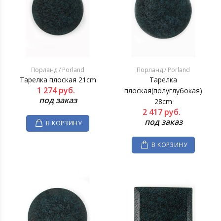
Порланд / Porland
Порланд / Porland
Тарелка плоская 21cm
Тарелка
1 274
руб.
плоская(полуглубокая)
под заказ
28cm
2 417
руб.
под заказ
В КОРЗИНУ
В КОРЗИНУ