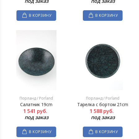
под заказ
под заказ
В КОРЗИНУ
В КОРЗИНУ
Порланд / Porland
Порланд / Porland
Салатник 19cm
Тарелка с бортом 21cm
1 541
руб.
1 588
руб.
под заказ
под заказ
В КОРЗИНУ
В КОРЗИНУ