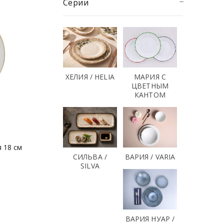
Серии
ХЕЛИЯ / HELIA
МАРИЯ С
ЦВЕТНЫМ
КАНТОМ
я 18 см
СИЛЬВА /
ВАРИЯ / VARIA
SILVA
ВАРИЯ НУАР /