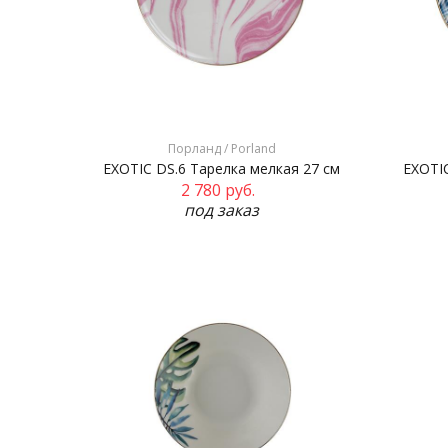
Порланд / Porland
EXOTIC DS.6 Тарелка мелкая 27 см
EXOTIC
2 780
руб.
под заказ