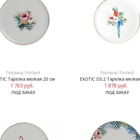
Порланд / Porland
Порланд / Porland
TIC Тарелка мелкая 20 см
EXOTIC DS.2 Тарелка мелка
1 763
руб.
1 878
руб.
под заказ
под заказ