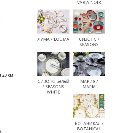
VARIA NOIR
ЛУМА / LOOMA
СИЗОНС /
SEASONS
я 20 см
СИЗОНС Белый
МАРИЯ /
/ SEASONS
MARIA
WHITE
БОТАНИКАЛ /
BOTANICAL