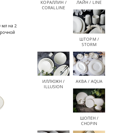
КОРАЛЛИН /
ЛАЙН / LINE
CORALLINE
 мл на 2
арочной
ШТОРМ /
STORM
ИЛЛЮЖН /
АКВА / AQUA
ILLUSION
ШОПЕН /
CHOPIN