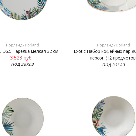
Порланд / Porland
Порланд / Porland
 DS.5 Тарелка мелкая 32 см
Exotic Набор кофейных пар 90
3 523
руб.
персон (12 предметов
под заказ
под заказ