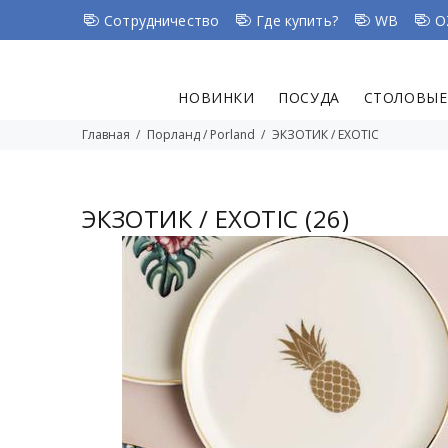
Сотрудничество
Где купить?
WB
O
НОВИНКИ
ПОСУДА
СТОЛОВЫЕ
Главная
Порланд / Porland
ЭКЗОТИК / EXOTIC
ЭКЗОТИК / EXOTIC
(26)