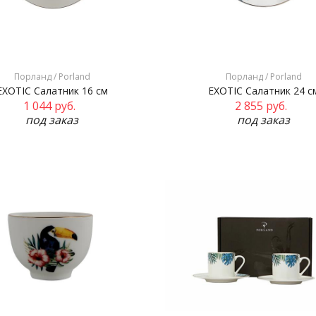
Порланд / Porland
Порланд / Porland
EXOTIC Салатник 16 см
EXOTIC Салатник 24 с
1 044
руб.
2 855
руб.
под заказ
под заказ