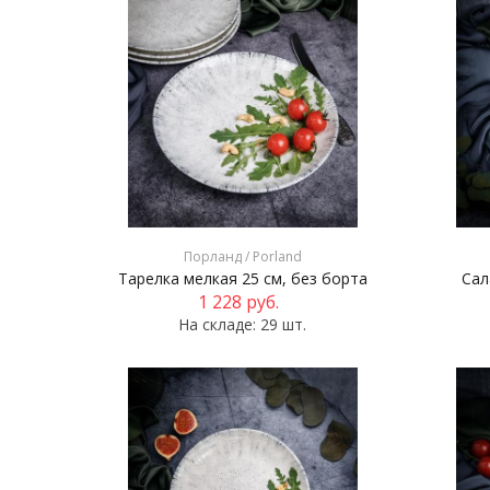
Порланд / Porland
Тарелка мелкая 25 см, без борта
Сал
1 228
руб.
На складе: 29 шт.