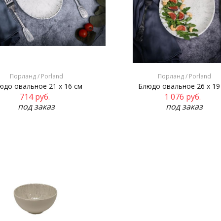
Порланд / Porland
Порланд / Porland
юдо овальное 21 х 16 см
Блюдо овальное 26 х 19
714
руб.
1 076
руб.
под заказ
под заказ