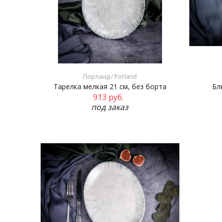
Порланд / Porland
Тарелка мелкая 21 см, без борта
Бл
913
руб.
под заказ