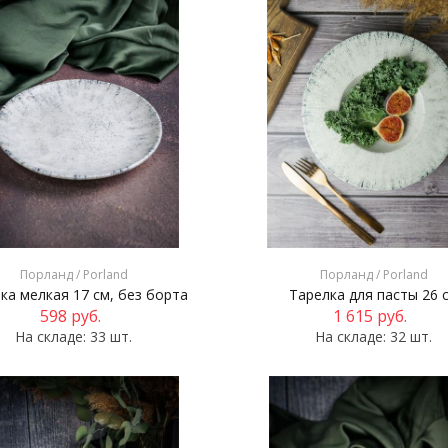
Порланд / Porland
Порланд / Porland
ка мелкая 17 см, без борта
Тарелка для пасты 26 
598
руб.
1 615
руб.
На складе: 33 шт.
На складе: 32 шт.