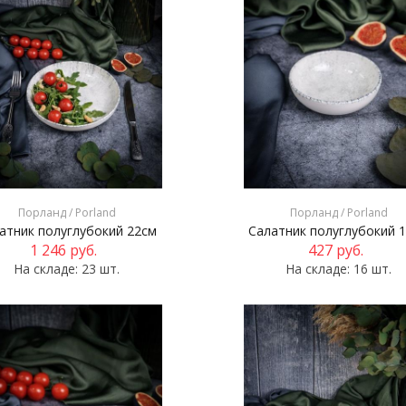
Порланд / Porland
Порланд / Porland
атник полуглубокий 22см
Салатник полуглубокий 
1 246
руб.
427
руб.
На складе: 23 шт.
На складе: 16 шт.