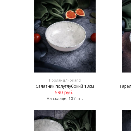
Порланд / Porland
Салатник полуглубокий 13см
Тарел
590
руб.
На складе: 107 шт.