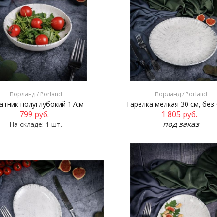
Порланд / Porland
Порланд / Porland
атник полуглубокий 17см
Тарелка мелкая 30 см, без
799
руб.
1 805
руб.
под заказ
На складе: 1 шт.