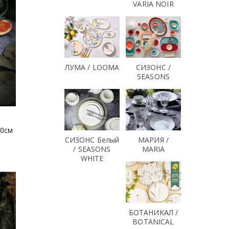
VARIA NOIR
ЛУМА / LOOMA
СИЗОНС /
SEASONS
10см
СИЗОНС Белый
МАРИЯ /
/ SEASONS
MARIA
WHITE
БОТАНИКАЛ /
BOTANICAL