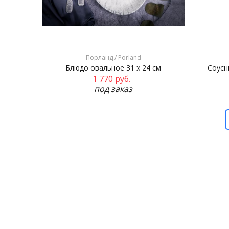
Порланд / Porland
Блюдо овальное 31 х 24 см
Соусн
1 770
руб.
под заказ