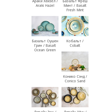
Араки Хейзел /
Базальт Фреш
Araki Hazel
Минт / Basalt
Fresh Mint
Базальт Оушен
Кобальт /
Грин / Basalt
Cobalt
Ocean Green
Конико Сэнд /
Conico Sand
Дивайн Эос /
Дивайн Мун /