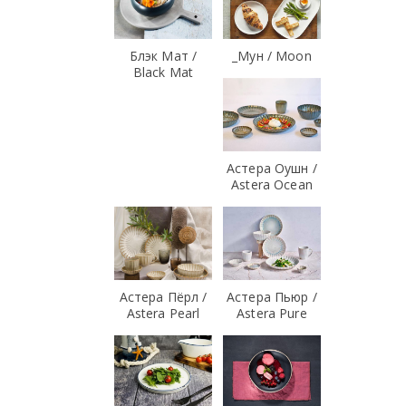
Блэк Мат /
_Мун / Moon
Black Mat
Астера Оушн /
Astera Ocean
Астера Пёрл /
Астера Пьюр /
Astera Pearl
Astera Pure