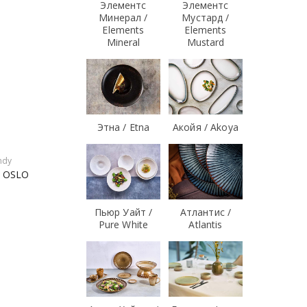
Элементс
Элементс
Минерал /
Мустард /
Elements
Elements
Mineral
Mustard
Этна / Etna
Акойя / Akoya
ndy
, OSLO
Пьюр Уайт /
Атлантис /
Pure White
Atlantis