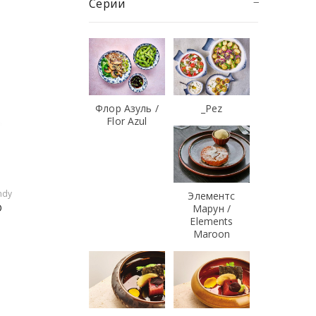
Серии
Флор Азуль /
_Pez
Flor Azul
ndy
Элементс
O
Марун /
Elements
Maroon