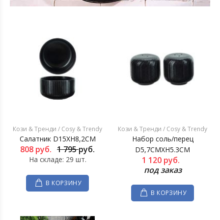
Кози & Тренди / Cosy & Trendy
Кози & Тренди / Cosy & Trendy
Салатник D15XH8,2CM
Набор соль/перец
808
руб.
1 795
руб.
D5,7CMХH5.3CM
На складе: 29 шт.
1 120
руб.
под заказ
В КОРЗИНУ
В КОРЗИНУ