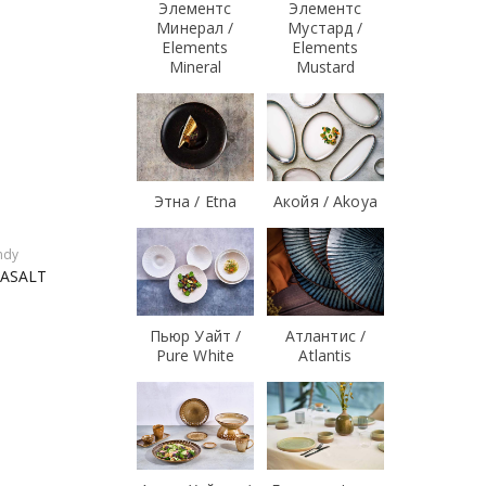
Элементс
Элементс
Минерал /
Мустард /
Elements
Elements
Mineral
Mustard
Этна / Etna
Акойя / Akoya
ndy
 BASALT
Пьюр Уайт /
Атлантис /
Pure White
Atlantis