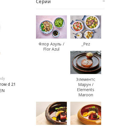
Серии
Флор Азуль /
_Pez
Flor Azul
ndy
Элементс
том d 21
Марун /
Elements
EN
Maroon