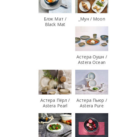
Блэк Мат /
_Мун / Moon
Black Mat
Астера Оушн /
Astera Ocean
Астера Пёрл /
Астера Пьюр /
Astera Pearl
Astera Pure