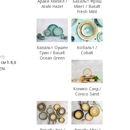
Араки Хейзел /
Базальт Фреш
Araki Hazel
Минт / Basalt
Fresh Mint
Базальт Оушен
Кобальт /
Грин / Basalt
Cobalt
ndy
Ocean Green
 см h 8,6
EN
Конико Сэнд /
Conico Sand
Дивайн Эос /
Дивайн Мун /