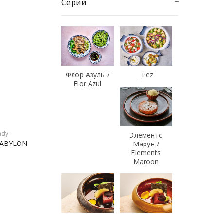
Серии
Флор Азуль /
_Pez
Flor Azul
ndy
Элементс
 BABYLON
Марун /
Elements
Maroon