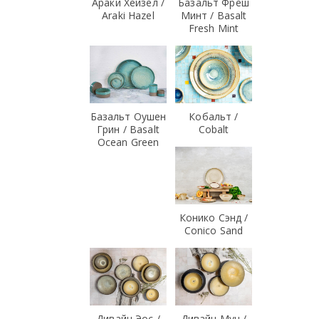
Араки Хейзел /
Базальт Фреш
Araki Hazel
Минт / Basalt
Fresh Mint
Базальт Оушен
Кобальт /
Грин / Basalt
Cobalt
Ocean Green
Конико Сэнд /
Conico Sand
Дивайн Эос /
Дивайн Мун /