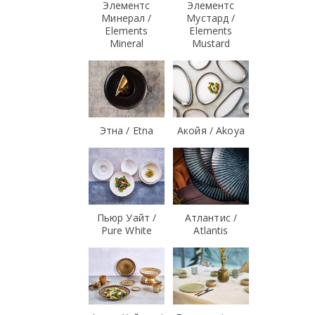
Элементс
Элементс
Минерал /
Мустард /
Elements
Elements
Mineral
Mustard
Этна / Etna
Акойя / Akoya
Пьюр Уайт /
Атлантис /
Pure White
Atlantis