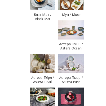
Блэк Мат /
_Мун / Moon
Black Mat
Астера Оушн /
Astera Ocean
Астера Пёрл /
Астера Пьюр /
Astera Pearl
Astera Pure