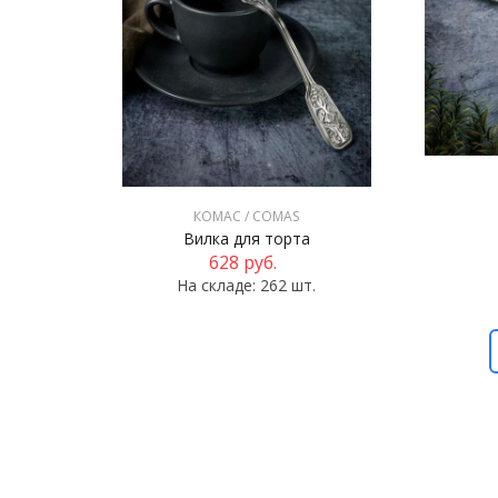
КОМАС / COMAS
Вилка для торта
628
руб.
На складе: 262 шт.