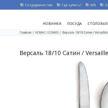
Сотрудничество
Где купить?
WB
O
НОВИНКИ
ПОСУДА
СТОЛОВЫЕ
Главная
КОМАС / COMAS
Версаль 18/10 Сатин / Versailles
Версаль 18/10 Сатин / Versaill