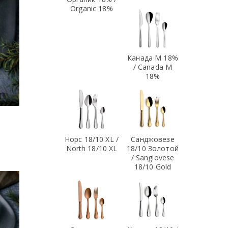
Organic 18%
Канада М 18%
/ Canada M
18%
Норс 18/10 XL /
Санджовезе
North 18/10 XL
18/10 Золотой
/ Sangiovese
18/10 Gold