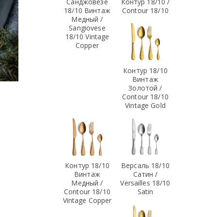
Санджовезе
Контур 18/10 /
18/10 Винтаж
Contour 18/10
Медный /
Sangiovese
18/10 Vintage
Copper
Контур 18/10
Винтаж
Золотой /
Contour 18/10
Vintage Gold
Контур 18/10
Версаль 18/10
Винтаж
Сатин /
Медный /
Versailles 18/10
Contour 18/10
Satin
Vintage Copper