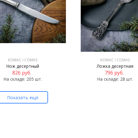
КОМАС / COMAS
КОМАС / COMAS
Нож десертный
Ложка десертная
826
руб.
796
руб.
На складе: 205 шт.
На складе: 28 шт.
Показать ещё