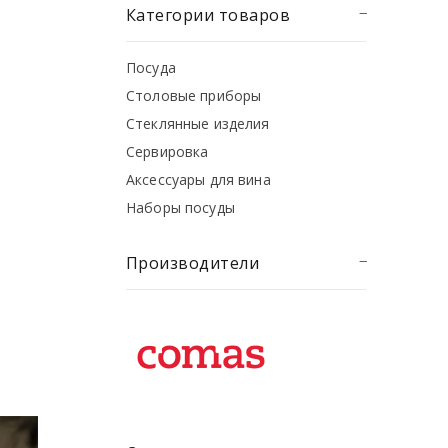
Категории товаров
Посуда
Столовые приборы
Стеклянные изделия
Сервировка
Аксессуары для вина
Наборы посуды
Производители