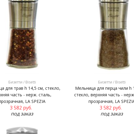
Бизетти / Bisetti
Бизетти / Bisetti
а для трав h 14,5 см, стекло,
Мельница для перца чили h 1
хняя часть - нерж. сталь,
стекло, верхняя часть - нерж
прозрачная, LA SPEZIA
прозрачная, LA SPEZI
3 582
руб.
3 582
руб.
под заказ
под заказ