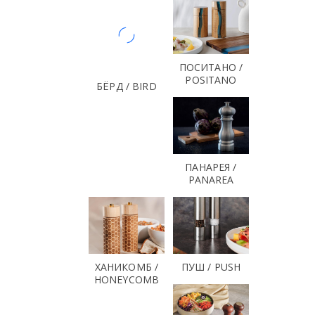
ПОСИТАНО /
POSITANO
БЁРД / BIRD
ПАНАРЕЯ /
PANAREA
ХАНИКОМБ /
ПУШ / PUSH
HONEYCOMB